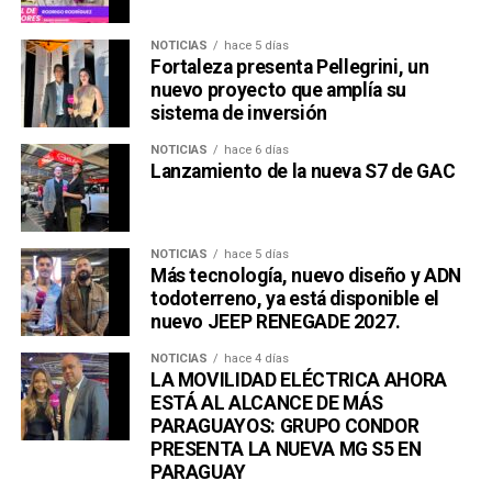
NOTICIAS
hace 5 días
Una publicación compartida por Venus Media (@venusmediaoficial)
Fortaleza presenta Pellegrini, un
nuevo proyecto que amplía su
sistema de inversión
NOTICIAS
hace 6 días
Lanzamiento de la nueva S7 de GAC
NOTICIAS
hace 5 días
Más tecnología, nuevo diseño y ADN
todoterreno, ya está disponible el
nuevo JEEP RENEGADE 2027.
NOTICIAS
hace 4 días
LA MOVILIDAD ELÉCTRICA AHORA
ESTÁ AL ALCANCE DE MÁS
PARAGUAYOS: GRUPO CONDOR
PRESENTA LA NUEVA MG S5 EN
PARAGUAY