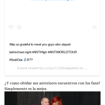
Was so grateful to meet you guys who stayed
behind last night #ANTIHigh #ANTIWORLDTOUR
#SoldOwt
R??
A post shared by
badgalriri
(@badgalriri) on
Mar 14, 2016
¿Y como olvidar sus anteriores encuentros con los fans?
Simplemente es la mejor.