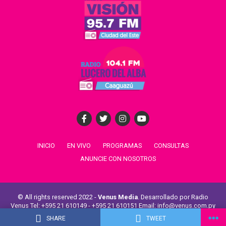
INICIO
EN VIVO
PROGRAMAS
CONSULTAS
ANUNCIE CON NOSOTROS
© All rights reserved 2022 -
Venus Media
. Desarrollado por Radio
Venus Tel: +595 21 610149 - +595 21 610151 Email: info@venus.com.py
Venus Comunicaciones -
Radio La Unión
-
Radio Aspen
SHARE
TWEET