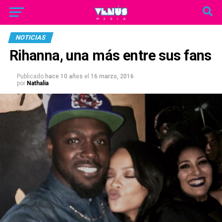
NOTICIAS
Rihanna, una más entre sus fans
Publicado
hace 10 años
el
16 marzo, 2016
por
Nathalia