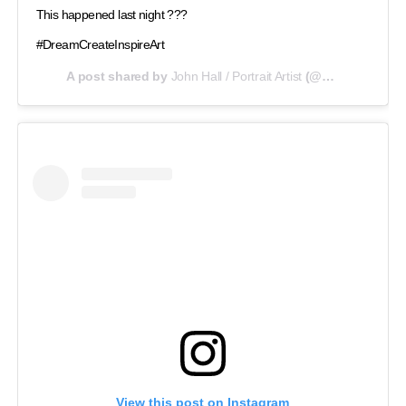
This happened last night ???
#DreamCreateInspireArt
A post shared by
John Hall / Portrait Artist
(@artbandit85) on
View this post on Instagram