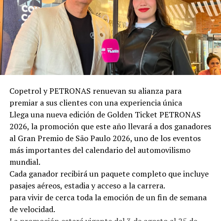
respaldadas por la ciencia, para fortalecer el bienestar,
mejorar el desempeño profesional, desarrollar
resiliencia y ejercer un liderazgo más humano y
sostenible en un mundo en constante transformación.
La segunda cita será el 26 de noviembre, a las 20:00
horas, en el Salón de Convenciones del Banco Central
del Paraguay, con la presencia de Borja Vilaseca,
Copetrol y PETRONAS renuevan su alianza para
escritor, conferencista y referente internacional en
premiar a sus clientes con una experiencia única
autoconocimiento, liderazgo consciente y
Llega una nueva edición de Golden Ticket PETRONAS
transformación personal. Vilaseca es fundador de una
2026, la promoción que este año llevará a dos ganadores
de las principales escuelas de desarrollo personal de
al Gran Premio de São Paulo 2026, uno de los eventos
habla hispana y autor de reconocidos libros como
más importantes del calendario del automovilismo
Encantado de conocerme y Qué harías si no tuvieras
mundial.
miedo. A través de su trabajo ha inspirado a miles de
Cada ganador recibirá un paquete completo que incluye
personas y organizaciones a cuestionar creencias
pasajes aéreos, estadia y acceso a la carrera.
limitantes, fortalecer la inteligencia emocional y liderar
para vivir de cerca toda la emoción de un fin de semana
procesos de cambio desde una mirada más auténtica,
de velocidad.
consciente y alineada con los desafíos del mundo actual.