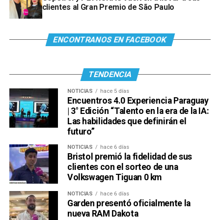
clientes al Gran Premio de São Paulo
Ver esta publicación en Instagram
ENCONTRANOS EN FACEBOOK
TENDENCIA
NOTICIAS
hace 5 días
Encuentros 4.0 Experiencia Paraguay
| 3° Edición “Talento en la era de la IA:
Las habilidades que definirán el
futuro”
Ver esta publicación en Instagram
Una publicación compartida por Venus Media (@venusmediaoficial)
NOTICIAS
hace 6 días
Bristol premió la fidelidad de sus
clientes con el sorteo de una
Volkswagen Tiguan 0 km
NOTICIAS
hace 6 días
Garden presentó oficialmente la
nueva RAM Dakota