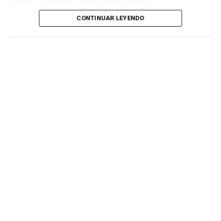
Aldosivi y Platense, entre otros clubes.
CONTINUAR LEYENDO