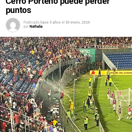
Cerro Porteño puede perder
puntos
Publicado
hace 3 años
el
30 enero, 2024
por
Nathalia