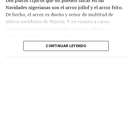
Dos platos típicos que no pueden faltar en las
Navidades nigerianas son el arroz jollof y el arroz frito.
De hecho, el arroz es dueño y señor de multitud de
platos navideños de Nigeria. Y en cuanto a carne,
también se suele comer pollo, carnero, cabrito o
ternera, además del típico pavo.
CONTINUAR LEYENDO