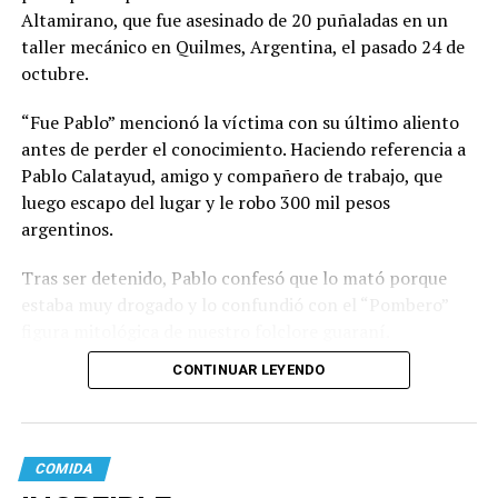
Altamirano, que fue asesinado de 20 puñaladas en un
taller mecánico en Quilmes, Argentina, el pasado 24 de
octubre.
“Fue Pablo” mencionó la víctima con su último aliento
antes de perder el conocimiento. Haciendo referencia a
Pablo Calatayud, amigo y compañero de trabajo, que
luego escapo del lugar y le robo 300 mil pesos
argentinos.
Tras ser detenido, Pablo confesó que lo mató porque
estaba muy drogado y lo confundió con el “Pombero”
figura mitológica de nuestro folclore guaraní.
CONTINUAR LEYENDO
COMIDA