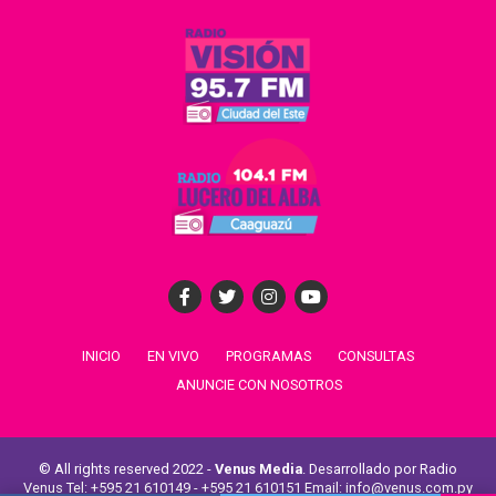
INICIO
EN VIVO
PROGRAMAS
CONSULTAS
ANUNCIE CON NOSOTROS
© All rights reserved 2022 -
Venus Media
. Desarrollado por Radio
Venus Tel: +595 21 610149 - +595 21 610151 Email: info@venus.com.py