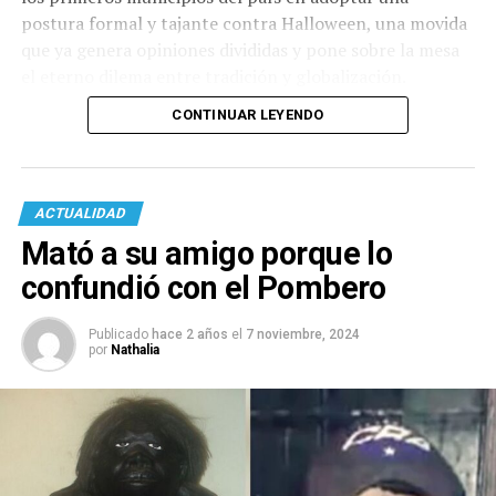
postura formal y tajante contra Halloween, una movida
que ya genera opiniones divididas y pone sobre la mesa
el eterno dilema entre tradición y globalización.
CONTINUAR LEYENDO
ACTUALIDAD
Mató a su amigo porque lo
confundió con el Pombero
Publicado
hace 2 años
el
7 noviembre, 2024
por
Nathalia