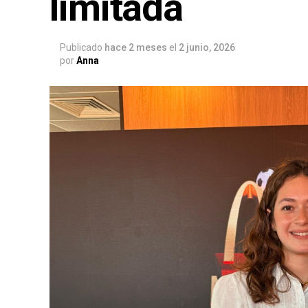
limitada
Publicado
hace 2 meses
el
2 junio, 2026
por
Anna