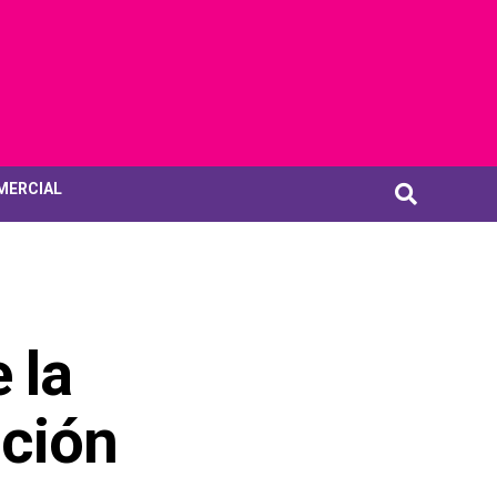
MERCIAL
 la
ición