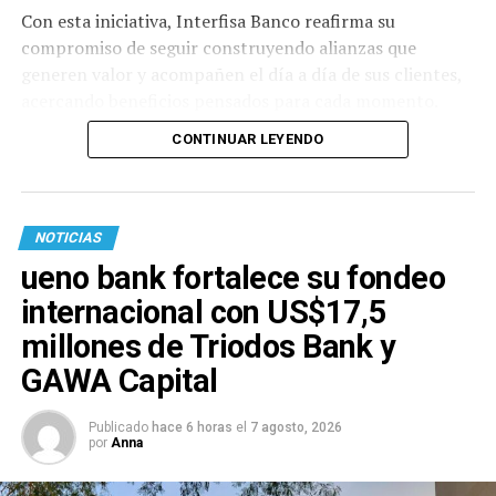
Con esta iniciativa, Interfisa Banco reafirma su
compromiso de seguir construyendo alianzas que
generen valor y acompañen el día a día de sus clientes,
acercando beneficios pensados para cada momento.
CONTINUAR LEYENDO
NOTICIAS
ueno bank fortalece su fondeo
internacional con US$17,5
millones de Triodos Bank y
GAWA Capital
Publicado
hace 6 horas
el
7 agosto, 2026
por
Anna