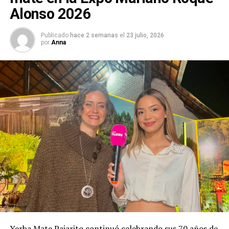
Alonso 2026
Publicado
hace 2 semanas
el
23 julio, 2026
por
Anna
Yerba Mate Pajarito continuó celebrando sus 70 años de