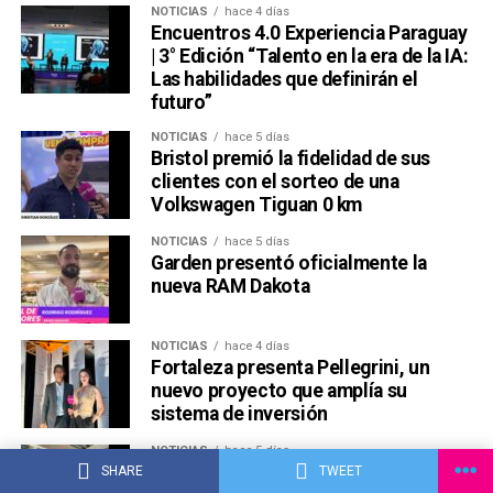
NOTICIAS
hace 4 días
Encuentros 4.0 Experiencia Paraguay
| 3° Edición “Talento en la era de la IA:
Las habilidades que definirán el
futuro”
NOTICIAS
hace 5 días
Bristol premió la fidelidad de sus
clientes con el sorteo de una
Volkswagen Tiguan 0 km
NOTICIAS
hace 5 días
Garden presentó oficialmente la
nueva RAM Dakota
NOTICIAS
hace 4 días
Fortaleza presenta Pellegrini, un
nuevo proyecto que amplía su
sistema de inversión
NOTICIAS
hace 5 días
Lanzamiento de la nueva S7 de GAC
SHARE
TWEET