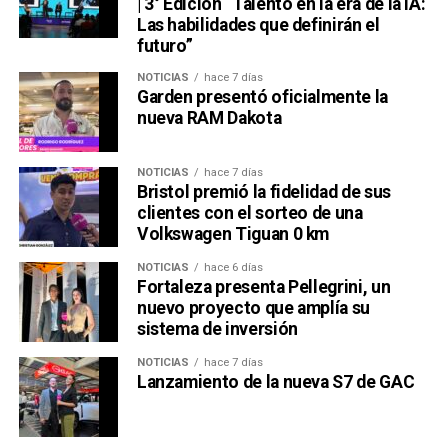
| 3° Edición “Talento en la era de la IA:
Las habilidades que definirán el
futuro”
Ver esta publicación en Instagram
Una publicación compartida por Venus Media (@venusmediaoficial)
NOTICIAS
hace 7 días
Garden presentó oficialmente la
nueva RAM Dakota
NOTICIAS
hace 7 días
Bristol premió la fidelidad de sus
clientes con el sorteo de una
Volkswagen Tiguan 0 km
NOTICIAS
hace 6 días
Una publicación compartida por Venus Media (@venusmediaoficial)
Fortaleza presenta Pellegrini, un
nuevo proyecto que amplía su
sistema de inversión
NOTICIAS
hace 7 días
Lanzamiento de la nueva S7 de GAC