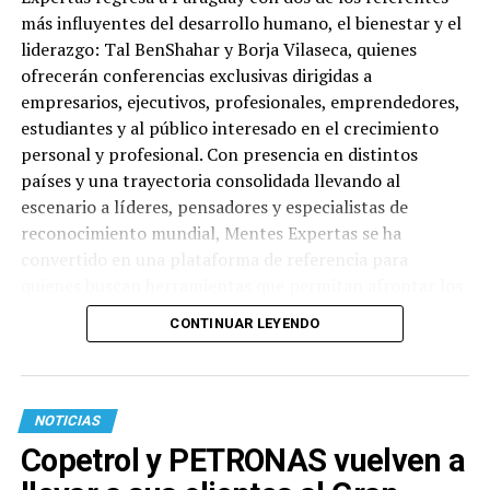
más influyentes del desarrollo humano, el bienestar y el
liderazgo: Tal BenShahar y Borja Vilaseca, quienes
ofrecerán conferencias exclusivas dirigidas a
empresarios, ejecutivos, profesionales, emprendedores,
estudiantes y al público interesado en el crecimiento
personal y profesional. Con presencia en distintos
países y una trayectoria consolidada llevando al
escenario a líderes, pensadores y especialistas de
reconocimiento mundial, Mentes Expertas se ha
convertido en una plataforma de referencia para
quienes buscan herramientas que permitan afrontar los
desafíos actuales desde una mirada más consciente,
CONTINUAR LEYENDO
humana e innovadora. La primera conferencia tendrá
lugar el 3 de septiembre, en el CEA (Avda. Itapúa), y
estará a cargo de Tal Ben-Shahar, considerado uno de
los mayores referentes mundiales en psicología positiva
NOTICIAS
y liderazgo del bienestar. Doctor en Psicología y
Copetrol y PETRONAS vuelven a
Filosofía por la Universidad de Harvard, Tal Ben-Shahar