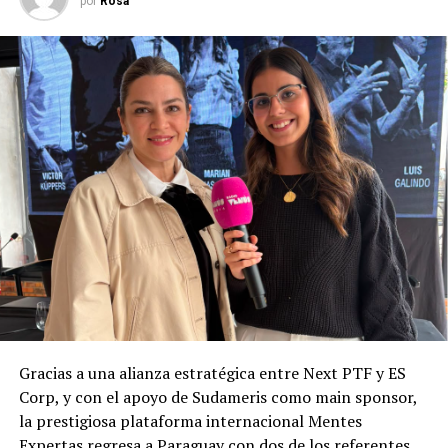
por
Rosa
Gracias a una alianza estratégica entre Next PTF y ES
Corp, y con el apoyo de Sudameris como main sponsor,
la prestigiosa plataforma internacional Mentes
Expertas regresa a Paraguay con dos de los referentes