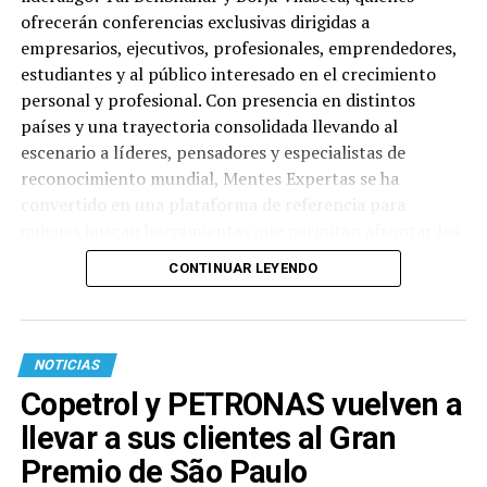
ofrecerán conferencias exclusivas dirigidas a
empresarios, ejecutivos, profesionales, emprendedores,
estudiantes y al público interesado en el crecimiento
personal y profesional. Con presencia en distintos
países y una trayectoria consolidada llevando al
escenario a líderes, pensadores y especialistas de
reconocimiento mundial, Mentes Expertas se ha
convertido en una plataforma de referencia para
quienes buscan herramientas que permitan afrontar los
desafíos actuales desde una mirada más consciente,
CONTINUAR LEYENDO
humana e innovadora. La primera conferencia tendrá
lugar el 3 de septiembre, en el CEA (Avda. Itapúa), y
estará a cargo de Tal Ben-Shahar, considerado uno de
los mayores referentes mundiales en psicología positiva
NOTICIAS
y liderazgo del bienestar. Doctor en Psicología y
Copetrol y PETRONAS vuelven a
Filosofía por la Universidad de Harvard, Tal Ben-Shahar
llevar a sus clientes al Gran
alcanzó reconocimiento internacional al impartir
Happiness, una de las asignaturas más populares en la
Premio de São Paulo