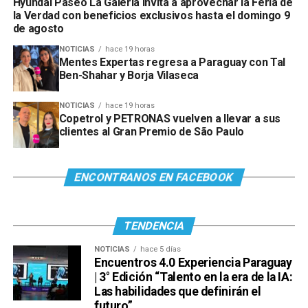
Hyundai Paseo La Galería invita a aprovechar la Feria de
la Verdad con beneficios exclusivos hasta el domingo 9
de agosto
NOTICIAS
hace 19 horas
Mentes Expertas regresa a Paraguay con Tal
Ben-Shahar y Borja Vilaseca
NOTICIAS
hace 19 horas
Copetrol y PETRONAS vuelven a llevar a sus
clientes al Gran Premio de São Paulo
Ver esta publicación en Instagram
ENCONTRANOS EN FACEBOOK
TENDENCIA
NOTICIAS
hace 5 días
Encuentros 4.0 Experiencia Paraguay
| 3° Edición “Talento en la era de la IA:
Las habilidades que definirán el
futuro”
Ver esta publicación en Instagram