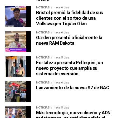
Una publicación compartida por Venus Media (@venusmediaoficial)
NOTICIAS
hace 6 días
Bristol premió la fidelidad de sus
clientes con el sorteo de una
Volkswagen Tiguan 0 km
NOTICIAS
hace 6 días
Garden presentó oficialmente la
nueva RAM Dakota
NOTICIAS
hace 5 días
Una publicación compartida por Venus Media (@venusmediaoficial)
Fortaleza presenta Pellegrini, un
nuevo proyecto que amplía su
sistema de inversión
NOTICIAS
hace 6 días
Lanzamiento de la nueva S7 de GAC
NOTICIAS
hace 5 días
Más tecnología, nuevo diseño y ADN