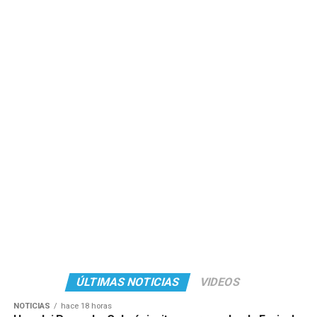
siguiendo los pasos solicitados ya estarán participando.
Con esta iniciativa, Copetrol y PETRONAS continúan
acercando beneficios y experiencias exclusivas a sus
clientes, premiando la elección de combustibles y
lubricantes de alta calidad con la posibilidad de vivir una
experiencia inolvidable en uno de los escenarios más
emblemáticos del automovilismo.
Para más información y bases y condiciones, visitar las
redes sociales de @copetrol_py.
ÚLTIMAS NOTICIAS
VIDEOS
NOTICIAS
hace 18 horas