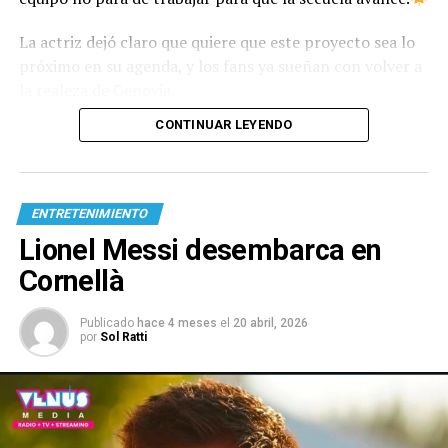
La actriz dejó claro que quiere que este proyecto sea lo
próximo en su agenda, y los fans ya sueñan con volver a
la realeza de Genovia.
CONTINUAR LEYENDO
ENTRETENIMIENTO
Lionel Messi desembarca en
Cornellà
Publicado
hace 4 meses
el
20 abril, 2026
por
Sol Ratti