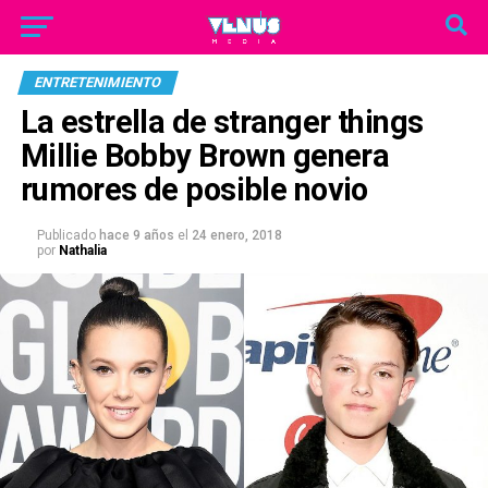
ENTRETENIMIENTO
La estrella de stranger things
Millie Bobby Brown genera
rumores de posible novio
Publicado
hace 9 años
el
24 enero, 2018
por
Nathalia