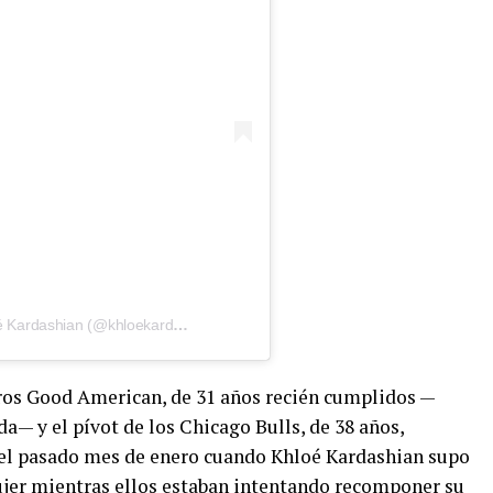
Una publicación compartida por Khloé Kardashian (@khloekardashian)
ros Good American, de 31 años recién cumplidos —
a— y el pívot de los Chicago Bulls, de 38 años,
 el pasado mes de enero cuando Khloé Kardashian supo
ujer mientras ellos estaban intentando recomponer su