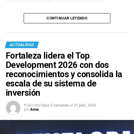
Para más información, visite: www.finance-in-
motion.com
CONTINUAR LEYENDO
ACTUALIDAD
Fortaleza lidera el Top
Development 2026 con dos
reconocimientos y consolida la
escala de su sistema de
inversión
Publicado
hace 3 semanas
el
21 julio, 2026
por
Anna