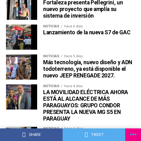
Fortaleza presenta Pellegrini, un
nuevo proyecto que amplía su
sistema de inversión
NOTICIAS
hace 6 días
Lanzamiento de la nueva S7 de GAC
NOTICIAS
hace 5 días
Más tecnología, nuevo diseño y ADN
todoterreno, ya está disponible el
nuevo JEEP RENEGADE 2027.
NOTICIAS
hace 4 días
LA MOVILIDAD ELÉCTRICA AHORA
ESTÁ AL ALCANCE DE MÁS
PARAGUAYOS: GRUPO CONDOR
PRESENTA LA NUEVA MG S5 EN
PARAGUAY
NOTICIAS
hace 6 días
ÓPTICA MYLAN INAUGURÓ SU
SHARE
TWEET