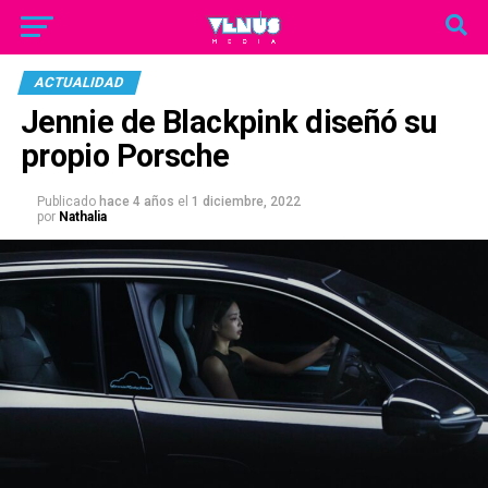
ACTUALIDAD
Jennie de Blackpink diseñó su
propio Porsche
Publicado
hace 4 años
el
1 diciembre, 2022
por
Nathalia