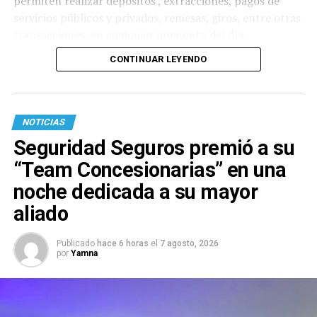
permiten realizar depósitos , extracciones, pagos de
servicios públicos y privados, remesas, giros, entre otras
transacciones, en cualquier momento del día.
CONTINUAR LEYENDO
NOTICIAS
Seguridad Seguros premió a su
“Team Concesionarias” en una
noche dedicada a su mayor
aliado
Publicado
hace 6 horas
el
7 agosto, 2026
por
Yamna