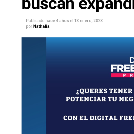
buscan expandi
Publicado
hace 4 años
el
13 enero, 2023
por
Nathalia