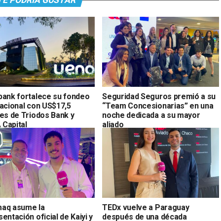
TE PODRÍA GUSTAR
bank fortalece su fondeo
Seguridad Seguros premió a su
nacional con US$17,5
“Team Concesionarias” en una
nes de Triodos Bank y
noche dedicada a su mayor
Capital
aliado
aq asume la
TEDx vuelve a Paraguay
entación oficial de Kaiyi y
después de una década