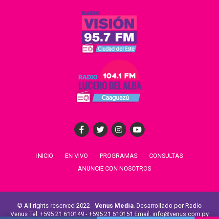
INICIO
EN VIVO
PROGRAMAS
CONSULTAS
ANUNCIE CON NOSOTROS
© All rights reserved 2022 -
Venus Media
. Desarrollado por Radio
Venus Tel: +595 21 610149 - +595 21 610151 Email: info@venus.com.py