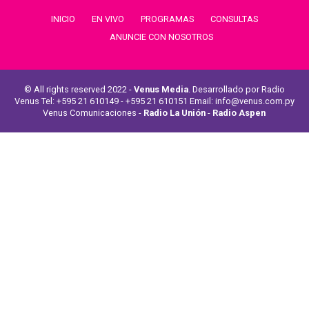
INICIO
EN VIVO
PROGRAMAS
CONSULTAS
ANUNCIE CON NOSOTROS
© All rights reserved 2022 -
Venus Media
. Desarrollado por Radio
Venus Tel: +595 21 610149 - +595 21 610151 Email: info@venus.com.py
Venus Comunicaciones -
Radio La Unión
-
Radio Aspen