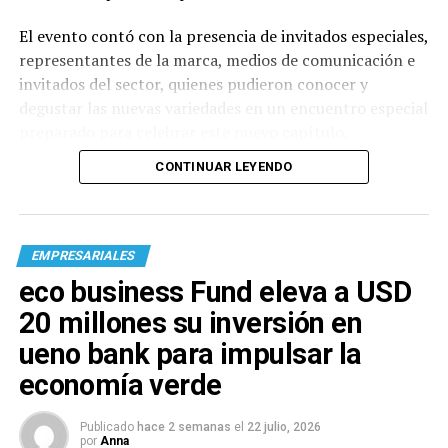
El evento contó con la presencia de invitados especiales,
representantes de la marca, medios de comunicación e
invitados del sector, quienes pudieron conocer y
degustar las nuevas variedades en un encuentro especial
preparado para celebrar este nuevo capítulo.
CONTINUAR LEYENDO
EMPRESARIALES
eco business Fund eleva a USD
20 millones su inversión en
ueno bank para impulsar la
economía verde
Publicado
hace 2 semanas
el
22 julio, 2026
por
Anna