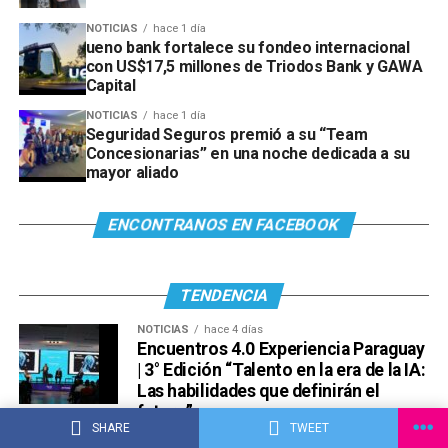
NOTICIAS
hace 1 día
ueno bank fortalece su fondeo internacional
con US$17,5 millones de Triodos Bank y GAWA
Capital
NOTICIAS
hace 1 día
Seguridad Seguros premió a su “Team
Concesionarias” en una noche dedicada a su
mayor aliado
ENCONTRANOS EN FACEBOOK
TENDENCIA
NOTICIAS
hace 4 días
Encuentros 4.0 Experiencia Paraguay
| 3° Edición “Talento en la era de la IA:
Las habilidades que definirán el
futuro”
SHARE
TWEET
NOTICIAS
hace 5 días