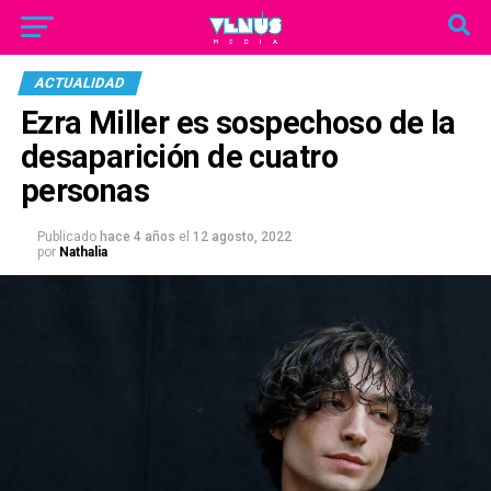
ACTUALIDAD
Ezra Miller es sospechoso de la
desaparición de cuatro
personas
Publicado
hace 4 años
el
12 agosto, 2022
por
Nathalia