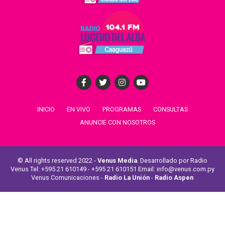
INICIO
EN VIVO
PROGRAMAS
CONSULTAS
ANUNCIE CON NOSOTROS
© All rights reserved 2022 -
Venus Media
. Desarrollado por Radio
Venus Tel: +595 21 610149 - +595 21 610151 Email: info@venus.com.py
Venus Comunicaciones -
Radio La Unión
-
Radio Aspen