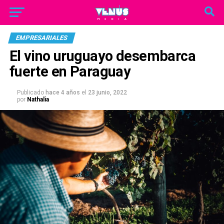
EMPRESARIALES
El vino uruguayo desembarca
fuerte en Paraguay
Publicado
hace 4 años
el
23 junio, 2022
por
Nathalia