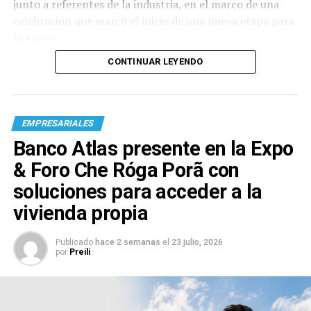
junto a referentes de la industria, en el marco de una
celebración que marcó el inicio de una nueva etapa para
la marca.
CONTINUAR LEYENDO
EMPRESARIALES
Banco Atlas presente en la Expo
& Foro Che Róga Porã con
soluciones para acceder a la
vivienda propia
Publicado
hace 2 semanas
el
23 julio, 2026
por
Preili