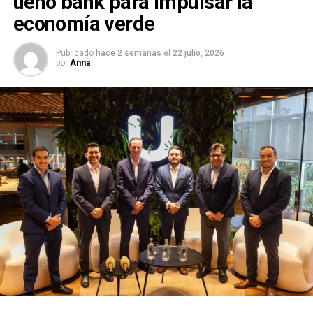
ueno bank para impulsar la
economía verde
Publicado
hace 2 semanas
el
22 julio, 2026
por
Anna