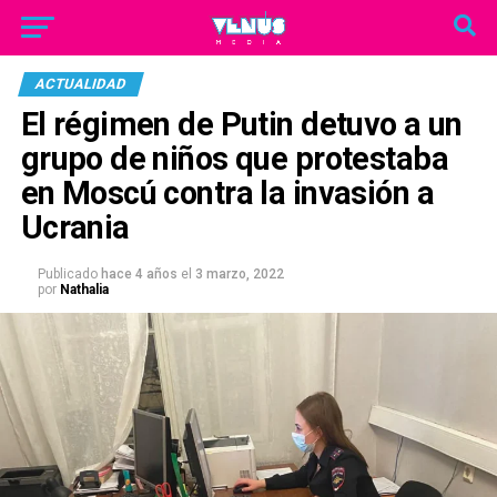
ACTUALIDAD
El régimen de Putin detuvo a un
grupo de niños que protestaba
en Moscú contra la invasión a
Ucrania
Publicado
hace 4 años
el
3 marzo, 2022
por
Nathalia