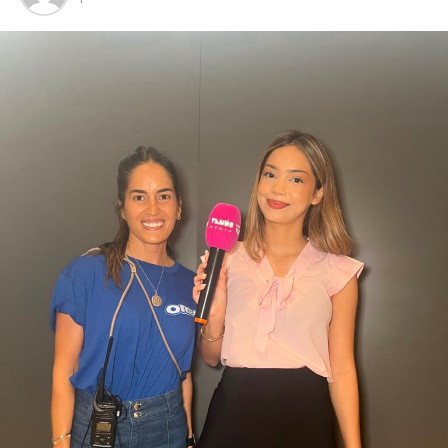
historia única en el mundo del automóvil. Hoy, esa
misma esencia evoluciona hacia una nueva generación
de vehículos eléctricos de alto desempeño,
manteniendo intacto su espíritu de innovación y su
inconfundible carácter británico. Con su llegada al país,
Automotor S.A. reafirma su compromiso de ofrecer al
mercado paraguayo propuestas que representan la
vanguardia de la industria automotriz mundial,
acercando una marca icónica que mira hacia el futuro
sin perder la esencia que la convirtió en una leyenda.