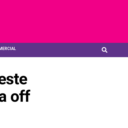
MERCIAL
este
a off