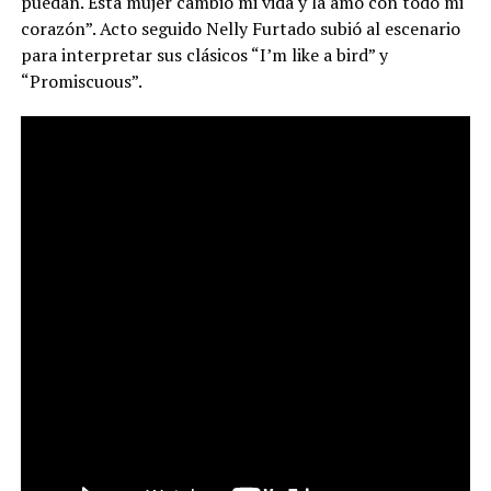
puedan. Esta mujer cambió mi vida y la amo con todo mi
corazón”. Acto seguido Nelly Furtado subió al escenario
para interpretar sus clásicos “I’m like a bird” y
“Promiscuous”.