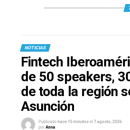
NOTICIAS
Fintech Iberoamé
de 50 speakers, 30
de toda la región 
Asunción
Publicado
hace 15 minutos
el
7 agosto, 2026
por
Anna