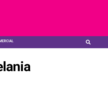
MERCIAL
elania