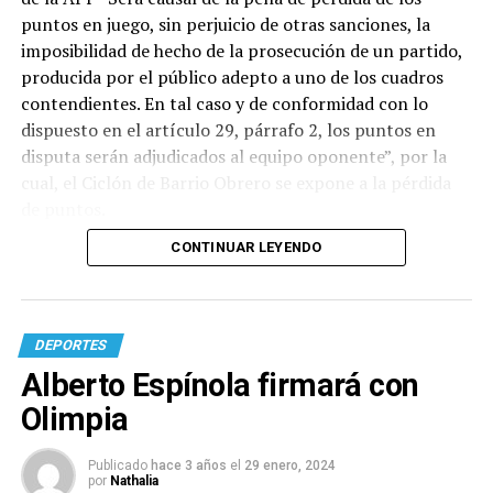
puntos en juego, sin perjuicio de otras sanciones, la
imposibilidad de hecho de la prosecución de un partido,
producida por el público adepto a uno de los cuadros
contendientes. En tal caso y de conformidad con lo
dispuesto en el artículo 29, párrafo 2, los puntos en
disputa serán adjudicados al equipo oponente”, por la
cual, el Ciclón de Barrio Obrero se expone a la pérdida
de puntos.
CONTINUAR LEYENDO
DEPORTES
Alberto Espínola firmará con
Olimpia
Publicado
hace 3 años
el
29 enero, 2024
por
Nathalia