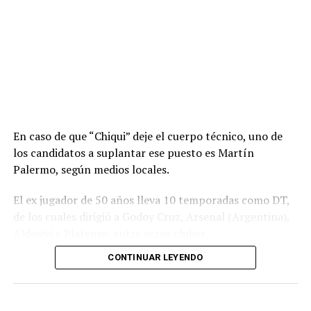
En caso de que “Chiqui” deje el cuerpo técnico, uno de
los candidatos a suplantar ese puesto es Martín
Palermo, según medios locales.
El ex jugador de 50 años lleva 10 temporadas como DT,
de los cuales dirigió a Godoy Cruz, Arsenal (Argentina),
Aldosivi y Platense, entre otros clubes.
CONTINUAR LEYENDO