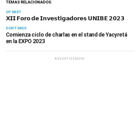
TEMAS RELACIONADOS:
UP NEXT
𝗫𝗜𝗜 𝗙𝗼𝗿𝗼 𝗱𝗲 𝗜𝗻𝘃𝗲𝘀𝘁𝗶𝗴𝗮𝗱𝗼𝗿𝗲𝘀 𝗨𝗡𝗜𝗕𝗘 𝟮𝟬𝟮𝟯
DON'T MISS
Comienza ciclo de charlas en el stand de Yacyretá
en la EXPO 2023
ADVERTISEMENT