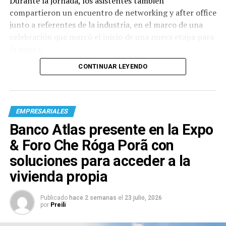
Durante la jornada, los asistentes también
compartieron un encuentro de networking y after office
junto a referentes de la industria, en el marco de una
celebración que marcó el inicio de una nueva etapa para
la marca.
CONTINUAR LEYENDO
EMPRESARIALES
Banco Atlas presente en la Expo
& Foro Che Róga Porã con
soluciones para acceder a la
vivienda propia
Publicado
hace 2 semanas
el
23 julio, 2026
por
Preili