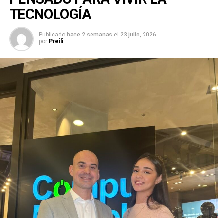
TECNOLOGÍA
Publicado
hace 2 semanas
el
23 julio, 2026
por
Preili