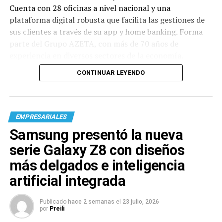
Cuenta con 28 oficinas a nivel nacional y una
plataforma digital robusta que facilita las gestiones de
sus clientes a través de su app y home banking. Forma
parte del Grupo AZETA, con más de 70 años de
experiencia en diversos sectores de la economía.
CONTINUAR LEYENDO
EMPRESARIALES
Samsung presentó la nueva
serie Galaxy Z8 con diseños
más delgados e inteligencia
artificial integrada
Publicado
hace 2 semanas
el
23 julio, 2026
por
Preili