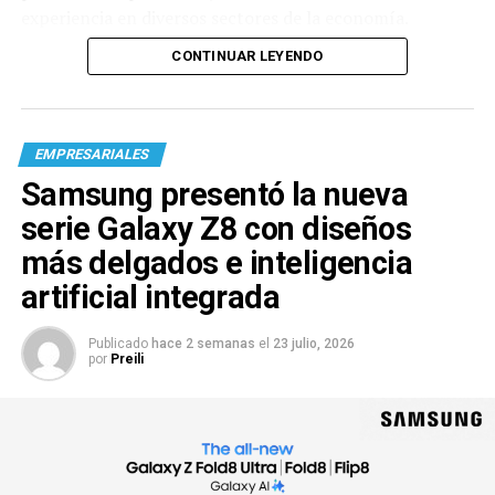
experiencia en diversos sectores de la economía.
CONTINUAR LEYENDO
EMPRESARIALES
Samsung presentó la nueva
serie Galaxy Z8 con diseños
más delgados e inteligencia
artificial integrada
Publicado
hace 2 semanas
el
23 julio, 2026
por
Preili