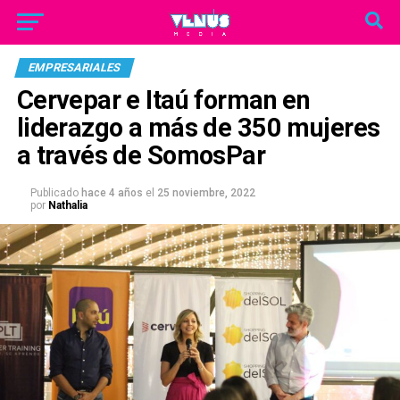
EMPRESARIALES
Cervepar e Itaú forman en
liderazgo a más de 350 mujeres
a través de SomosPar
Publicado
hace 4 años
el
25 noviembre, 2022
por
Nathalia