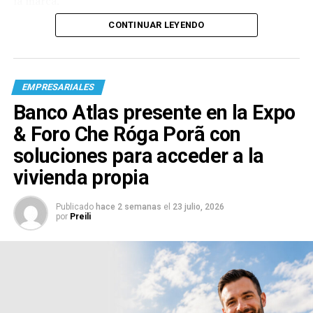
la marca.
CONTINUAR LEYENDO
EMPRESARIALES
Banco Atlas presente en la Expo
& Foro Che Róga Porã con
soluciones para acceder a la
vivienda propia
Publicado
hace 2 semanas
el
23 julio, 2026
por
Preili