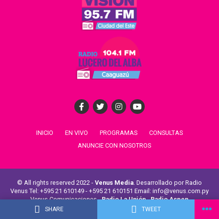
INICIO
EN VIVO
PROGRAMAS
CONSULTAS
ANUNCIE CON NOSOTROS
© All rights reserved 2022 -
Venus Media
. Desarrollado por Radio
Venus Tel: +595 21 610149 - +595 21 610151 Email: info@venus.com.py
Venus Comunicaciones -
Radio La Unión
-
Radio Aspen
SHARE
TWEET