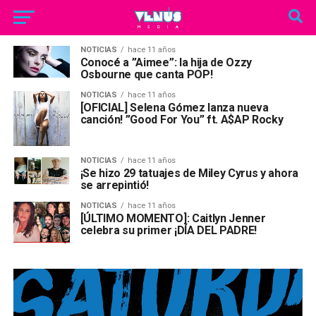
NOTICIAS
hace 11 años
Conocé a ”Aimee”: la hija de Ozzy
Osbourne que canta POP!
NOTICIAS
hace 11 años
[OFICIAL] Selena Gómez lanza nueva
canción! ”Good For You” ft. A$AP Rocky
NOTICIAS
hace 11 años
¡Se hizo 29 tatuajes de Miley Cyrus y ahora
se arrepintió!
NOTICIAS
hace 11 años
[ÚLTIMO MOMENTO]: Caitlyn Jenner
celebra su primer ¡DÍA DEL PADRE!