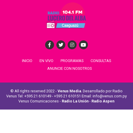
INICIO
EN VIVO
PROGRAMAS
CONSULTAS
ANUNCIE CON NOSOTROS
© All rights reserved 2022 -
Venus Media
. Desarrollado por Radio
Venus Tel: +595 21 610149 - +595 21 610151 Email: info@venus.com.py
Venus Comunicaciones -
Radio La Unión
-
Radio Aspen