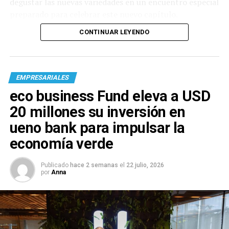
degustar las nuevas variedades en un encuentro especial
preparado para celebrar este nuevo capítulo.
CONTINUAR LEYENDO
EMPRESARIALES
eco business Fund eleva a USD
20 millones su inversión en
ueno bank para impulsar la
economía verde
Publicado
hace 2 semanas
el
22 julio, 2026
por
Anna