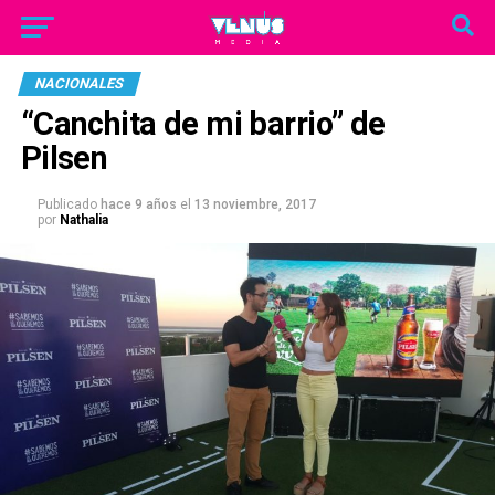
NACIONALES
“Canchita de mi barrio” de
Pilsen
Publicado
hace 9 años
el
13 noviembre, 2017
por
Nathalia