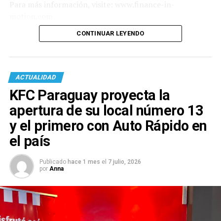
Para más información, visite: www.finance-in-
motion.com
CONTINUAR LEYENDO
ACTUALIDAD
KFC Paraguay proyecta la
apertura de su local número 13
y el primero con Auto Rápido en
el país
Publicado
hace 1 mes
el
7 julio, 2026
por
Anna