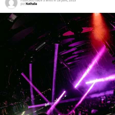
Publicado
hace 3 años
el
28 julio, 2023
por
Nathalia