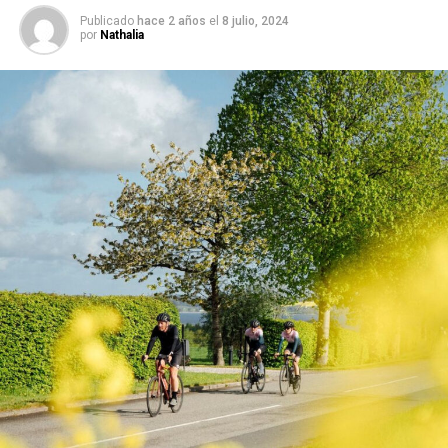
Publicado
hace 2 años
el
8 julio, 2024
por
Nathalia