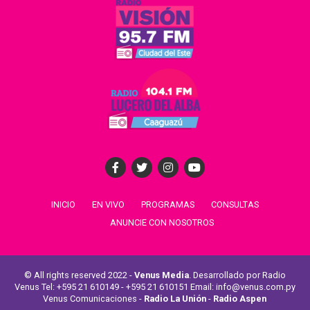
INICIO
EN VIVO
PROGRAMAS
CONSULTAS
ANUNCIE CON NOSOTROS
© All rights reserved 2022 -
Venus Media
. Desarrollado por Radio
Venus Tel: +595 21 610149 - +595 21 610151 Email: info@venus.com.py
Venus Comunicaciones -
Radio La Unión
-
Radio Aspen