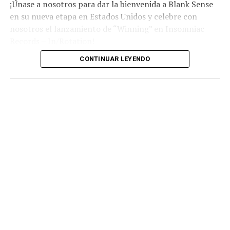
¡Únase a nosotros para dar la bienvenida a Blank Sense
en su nueva etapa en Estados Unidos y celebre con
nosotros el lanzamiento de “Winning” en Insomniac
Records – In/Rotation!
CONTINUAR LEYENDO