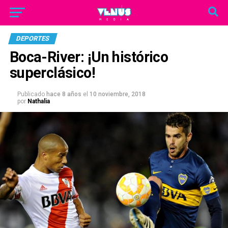
DEPORTES
Boca-River: ¡Un histórico
superclásico!
Publicado
hace 8 años
el
10 noviembre, 2018
por
Nathalia