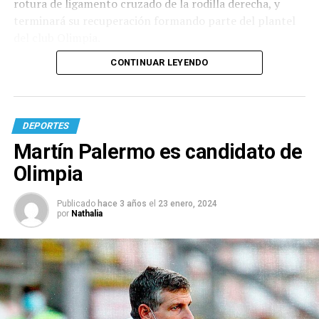
rotura de ligamento cruzado de la rodilla derecha, y
terminará su recuperación formando parte del plantel
del club Olimpia.
CONTINUAR LEYENDO
DEPORTES
Martín Palermo es candidato de
Olimpia
Publicado
hace 3 años
el
23 enero, 2024
por
Nathalia