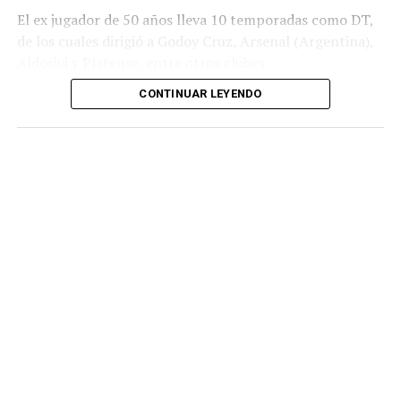
El ex jugador de 50 años lleva 10 temporadas como DT,
de los cuales dirigió a Godoy Cruz, Arsenal (Argentina),
Aldosivi y Platense, entre otros clubes.
CONTINUAR LEYENDO