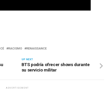
NCÉ
RACISMO
RENAISSANCE
UP NEXT
su
BTS podría ofrecer shows durante
su servicio militar
ADVERTISEMENT