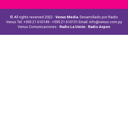
© All rights reserved 2022 -
Venus Media
. Desarrollado por Radio
Venus Tel: +595 21 610149 - +595 21 610151 Email: info@venus.com.py
Venus Comunicaciones -
Radio La Unión
-
Radio Aspen