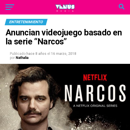
ENTRETENIMIENTO
Anuncian videojuego basado en
la serie “Narcos”
Publicado
hace 8 años
el
16 marzo, 2018
por
Nathalia