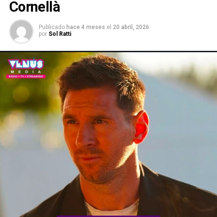
Cornellà
Publicado
hace 4 meses
el
20 abril, 2026
por
Sol Ratti