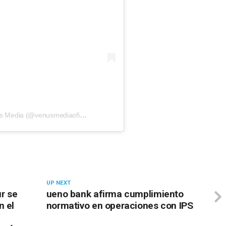
Una publicación compartida por Venus Media (@venusmediaoficial)
UP NEXT
ur se
ueno bank afirma cumplimiento
n el
normativo en operaciones con IPS