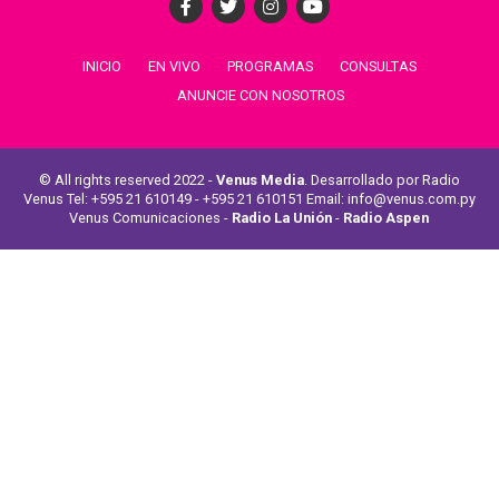
INICIO
EN VIVO
PROGRAMAS
CONSULTAS
ANUNCIE CON NOSOTROS
© All rights reserved 2022 -
Venus Media
. Desarrollado por Radio
Venus Tel: +595 21 610149 - +595 21 610151 Email: info@venus.com.py
Venus Comunicaciones -
Radio La Unión
-
Radio Aspen