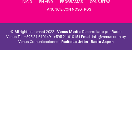
INICIO
EN VIVO
PROGRAMAS
CONSULTAS
ANUNCIE CON NOSOTROS
© All rights reserved 2022 -
Venus Media
. Desarrollado por Radio
Venus Tel: +595 21 610149 - +595 21 610151 Email: info@venus.com.py
Venus Comunicaciones -
Radio La Unión
-
Radio Aspen