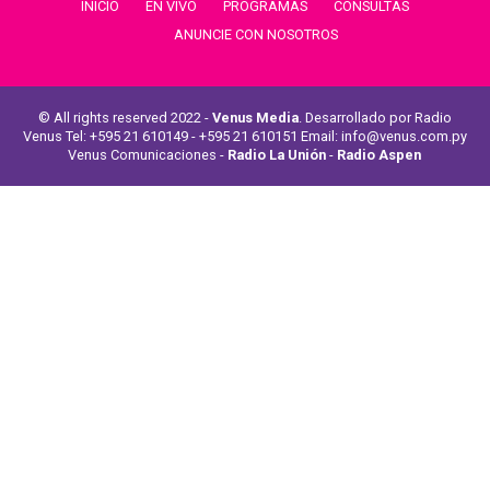
INICIO
EN VIVO
PROGRAMAS
CONSULTAS
ANUNCIE CON NOSOTROS
© All rights reserved 2022 -
Venus Media
. Desarrollado por Radio
Venus Tel: +595 21 610149 - +595 21 610151 Email: info@venus.com.py
Venus Comunicaciones -
Radio La Unión
-
Radio Aspen