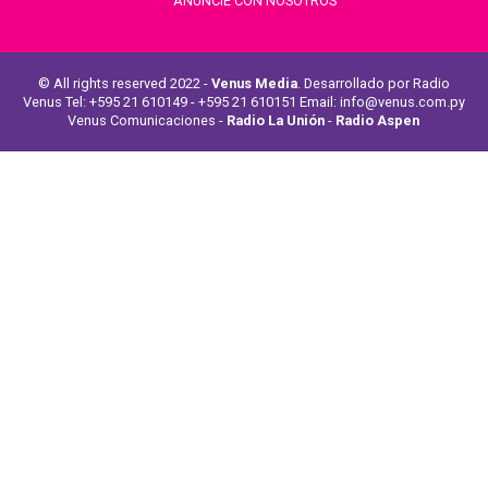
ANUNCIE CON NOSOTROS
© All rights reserved 2022 -
Venus Media
. Desarrollado por Radio
Venus Tel: +595 21 610149 - +595 21 610151 Email: info@venus.com.py
Venus Comunicaciones -
Radio La Unión
-
Radio Aspen