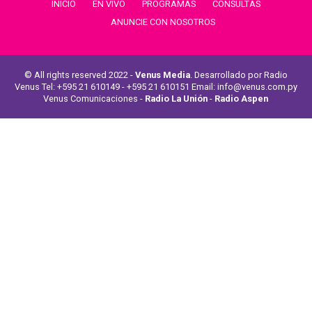
INICIO
EN VIVO
PROGRAMAS
CONSULTAS
ANUNCIE CON NOSOTROS
© All rights reserved 2022 -
Venus Media
. Desarrollado por Radio
Venus Tel: +595 21 610149 - +595 21 610151 Email: info@venus.com.py
Venus Comunicaciones -
Radio La Unión
-
Radio Aspen