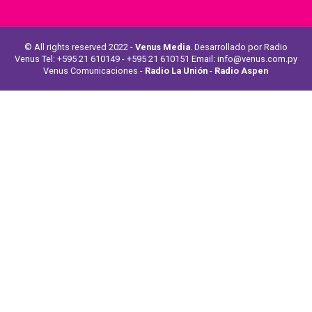
© All rights reserved 2022 -
Venus Media
. Desarrollado por Radio
Venus Tel: +595 21 610149 - +595 21 610151 Email: info@venus.com.py
Venus Comunicaciones -
Radio La Unión
-
Radio Aspen