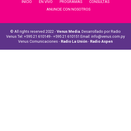
INICIO
EN VIVO
PROGRAMAS
CONSULTAS
ANUNCIE CON NOSOTROS
© All rights reserved 2022 -
Venus Media
. Desarrollado por Radio
Venus Tel: +595 21 610149 - +595 21 610151 Email: info@venus.com.py
Venus Comunicaciones -
Radio La Unión
-
Radio Aspen