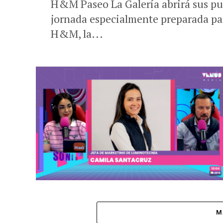
H&M Paseo La Galería abrirá sus pu
jornada especialmente preparada par
H&M, la...
M